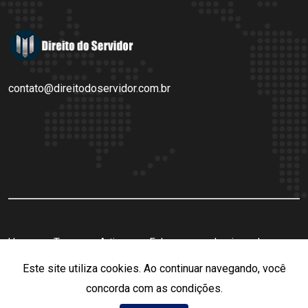
contato@direitodoservidor.com.br
Home
Teses
Artigos
Fale
Login
Inscreva-
Conosco
se
Este site utiliza cookies. Ao continuar navegando, você
concorda com as condições.
Copyright © 2021
Direito do Servidor